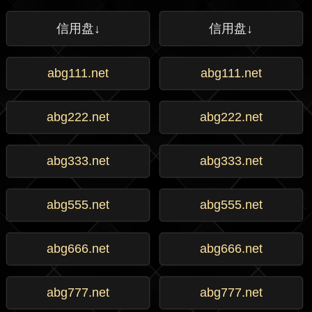
信用盘↓
信用盘↓
abg111.net
abg111.net
abg222.net
abg222.net
abg333.net
abg333.net
abg555.net
abg555.net
abg666.net
abg666.net
abg777.net
abg777.net