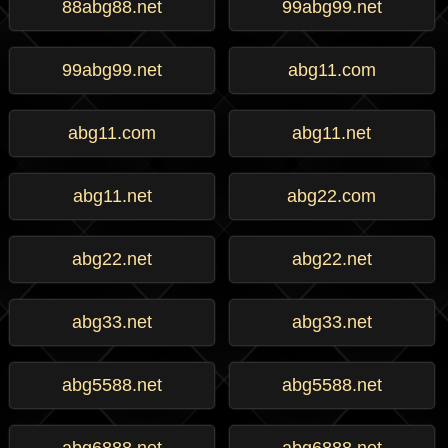
88abg88.net
99abg99.net
99abg99.net
abg11.com
abg11.com
abg11.net
abg11.net
abg22.com
abg22.net
abg22.net
abg33.net
abg33.net
abg5588.net
abg5588.net