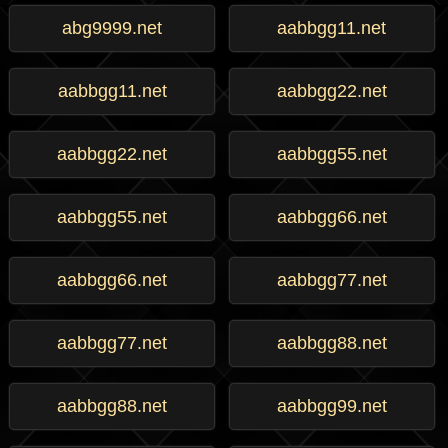
abg9999.net
aabbgg11.net
aabbgg11.net
aabbgg22.net
aabbgg22.net
aabbgg55.net
aabbgg55.net
aabbgg66.net
aabbgg66.net
aabbgg77.net
aabbgg77.net
aabbgg88.net
aabbgg88.net
aabbgg99.net